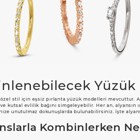
 Alyanslar
rlight Alyans
anyum Alyanslar
konyum Alyanslar
inlenebilecek Yüzük 
 özel stil için eşsiz pırlanta yüzük modelleri mevcuttur. A
e kutsal evlilik bağını simgeleyebilir. Her an, alyansın ış
inize unutulmaz dokunuşlarda bulunabilirsiniz. İşte alyan
anslarla Kombinlerken Ne