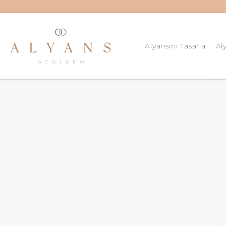
Alyansını Tasarla
Al
8 Ay
Güm
Kişi
Kiş
Kiş
Kiş
Klas
Klas
Klas
Pırl