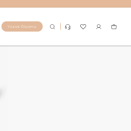
Yüzük Ölçümü
r Yüzük
 Yüzük
Altın (8)
tur Yüzük
Altın (14)
üzük
Gümüş Kaplama (925)
üzük
Titanyum
 Yüzük
Zirkonyum