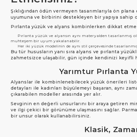
Şıklığından ödün vermeyen tasarımlarıyla ön plana ç
uyumuna ve birbirini destekleyen bir yapıya sahip o
Pırlanta yüzük ve alyans kombinlerken dikkat etmeni
Pırlanta yüzük ve alyansın aynı materyalden tasarlanmış olmas
muhteşem bir uyum yakalanabilir.
Her iki yüzük modelinin de aynı stil çerçevesinde tasarlanmış o
Bu tür hususların yanı sıra alyans ve pırlanta yüzük
zahmetsizce ulaşabilir, gün içinde kendinizi keyifli 
Yarımtur Pırlanta 
Alyanslar ile kombinlenebilecek yüzük önerileri lis
detayları ile kadınları büyülemeyi başaran, aynı za
çıkarabilen modeller arasında yer alır.
Sevginin en değerli unsurlarını bir araya getiren mi
ve ilgi çekici bir görünüme ulaşmasını sağlar. Parma
bir unsur olarak kullanabilirsiniz.
Klasik, Zaman