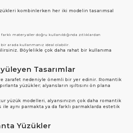
yüzükleri kombinlerken her iki modelin tasarımsal
rklı materyaller doğru kullanıldığında zıtlıklardan
bir arada kullanmanız ideal olabilir.
irsiniz. Böylelikle çok daha rahat bir kullanıma
üyüleyen Tasarımlar
 ve zarafet nedeniyle önemli bir yer edinir. Romantik
lanta yüzükler; alyansların ışıltısını ön plana
mtur yüzük modelleri, alyansınızın çok daha romantik
s ile aynı parmakta ya da farklı parmaklarda estetik
lanta Yüzükler