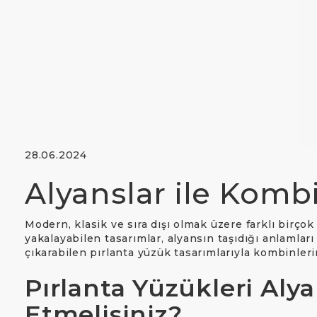
Slim
Supe
Tit
Zir
28.06.2024
Alyanslar ile Komb
Modern, klasik ve sıra dışı olmak üzere farklı birçok
yakalayabilen tasarımlar, alyansın taşıdığı anlamları v
çıkarabilen pırlanta yüzük tasarımlarıyla kombinler
Pırlanta Yüzükleri Aly
Etmelisiniz?