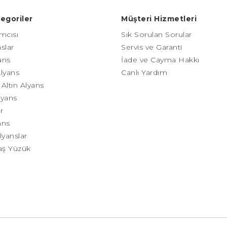
egoriler
Müşteri Hizmetleri
mcısı
Sık Sorulan Sorular
slar
Servis ve Garanti
yans
İade ve Cayma Hakkı
Alyans
Canlı Yardım
Altın Alyans
lyans
r
ans
lyanslar
taş Yüzük