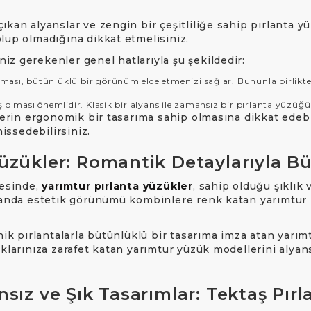
ıkan alyanslar ve zengin bir çeşitliliğe sahip pırlanta 
lup olmadığına dikkat etmelisiniz.
z gerekenler genel hatlarıyla şu şekildedir:
ı, bütünlüklü bir görünüm elde etmenizi sağlar. Bununla birlikte fa
lması önemlidir. Klasik bir alyans ile zamansız bir pırlanta yüzüğü 
lerin ergonomik bir tasarıma sahip olmasına dikkat edebil
hissedebilirsiniz.
Yüzükler: Romantik Detaylarıyla B
tesinde,
yarımtur pırlanta yüzükler
, sahip olduğu şıklık
manda estetik görünümü kombinlere renk katan yarımtur pır
nik pırlantalarla bütünlüklü bir tasarıma imza atan yarı
klarınıza zarafet katan yarımtur yüzük modellerini alyan
sız ve Şık Tasarımlar: Tektaş Pır