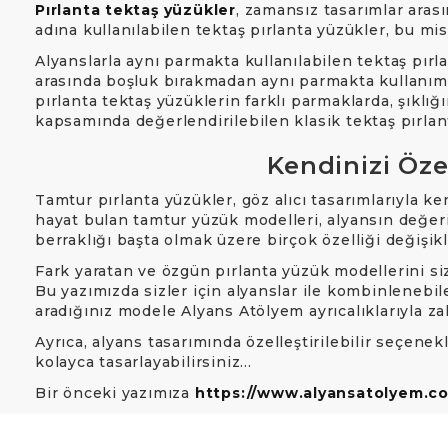
Pırlanta tektaş yüzükler
, zamansız tasarımlar arası
adına kullanılabilen tektaş pırlanta yüzükler, bu mi
Alyanslarla aynı parmakta kullanılabilen tektaş pır
arasında boşluk bırakmadan aynı parmakta kullanım,
pırlanta tektaş yüzüklerin farklı parmaklarda, şıklı
kapsamında değerlendirilebilen klasik tektaş pırlant
Kendinizi Öze
Tamtur pırlanta yüzükler, göz alıcı tasarımlarıyla k
hayat bulan tamtur yüzük modelleri, alyansın değerini
berraklığı başta olmak üzere birçok özelliği değişik
Fark yaratan ve özgün pırlanta yüzük modellerini siz
Bu yazımızda sizler için alyanslar ile kombinlenebile
aradığınız modele Alyans Atölyem ayrıcalıklarıyla za
Ayrıca, alyans tasarımında özelleştirilebilir seçen
kolayca tasarlayabilirsiniz…
Bir önceki yazımıza
https://www.alyansatolyem.com