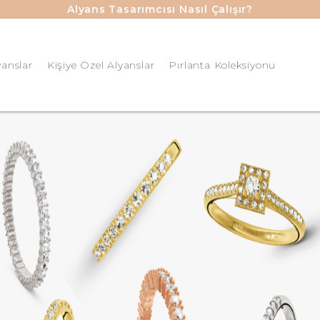
Alyans Tasarımcısı Nasıl Çalışır?
yanslar
Kişiye Özel Alyanslar
Pırlanta Koleksiyonu
Kişiye Özel Lab-Grown Tamtu
Kişiye Özel Lab-Grown Tektaş
ar Alyanslar
Sarı Altın
Kişiye Özel Lab-Grown Yarım
üş Alyanslar
Beyaz Altın
Kişiye Özel Pırlanta Tamtur Y
ye Özel Alyanslar
Kırmızı Altın
Kişiye Özel Pırlanta Tektaş Y
iye Özel Lab-Grown Tamtur Yüzük
Kişiye Özel Pırlanta Yarımtur
iye Özel Lab-Grown Tektaş Yüzük
Pırlanta Tektaş Kolye
iye Özel Lab-Grown Yarımtur Yüzük
Pırlanta Tektaş Küpe
ik Beyaz Altın
Pırlanta Tektaş Yüzük
ik Kırmızı Altın
Mini Setler
ik Sarı Altın
antalı Alyans