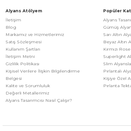
Alyans Atölyem
Popüler Kat
İletişim
Alyans Tasarı
Blog
Gümüş Alyan
Markamız ve Hizmetlerimiz
Sarı Altın Al
Satış Sözleşmesi
Beyaz Altın 
Kullanım Şartları
Kırmızı Rose 
İletişim Metni
Superlight A
Gizlilik Politikası
Slim Alyansla
Kişisel Verilere İlişkin Bilgilendirme
Pırlantalı Aly
Belgesi
Kişiye Özel A
Kalite ve Sorumluluk
Pırlanta Tek
Değerli Metallerimiz
Alyans Tasarımcısı Nasıl Çalışır?