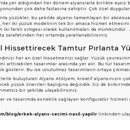
nda yer aldığından her dönem alyanslarla birlikte eşsiz b
syonundan çok daha fazlasına sahiptir. Çok özel duyguları
lanta yüzükler, bu şekilde alyansı tamamlayan bir aksesu
 her iki yüzük modelinin tek bir amaca hizmet etmesini s
ğın iki farklı simgesi olarak kullanılmaları da mümkündür
a zarafetinden her ortamda yararlanabilirsiniz.
l Hissettirecek Tamtur Pırlanta Y
endinizi her an özel hissetmenizi sağlar. Yüzük çevresini
 arttırabilen tasarımlar arasında yer alır. Bu tür tasarım
lik gösterir. Bu ise unutulmaz tasarımların ortaya çıkması
lerle buluşturan Alyans Atölyem, kreatif alyansınızın ço
cek yüzük önerileri başlığına değindik. Siz de birbirinden
hmetsiz bir şekilde ulaşabilirsiniz.
ekler ve tasarımda esneklik sağlayan konfiguratör hizmet
/blog/erkek-alyans-secimi-nasil-yapilir
linkinden ulaş