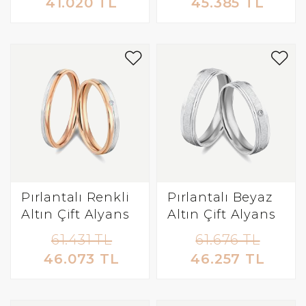
41.020 TL
45.385 TL
Pırlantalı Renkli
Pırlantalı Beyaz
Altın Çift Alyans
Altın Çift Alyans
61.431 TL
61.676 TL
46.073 TL
46.257 TL