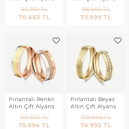
93.951 TL
98.665 TL
70.463 TL
73.999 TL
Pırlantalı Renkli
Pırlantalı Beyaz
Altın Çift Alyans
Altın Çift Alyans
101.325 TL
102.656 TL
75.994 TL
76.992 TL