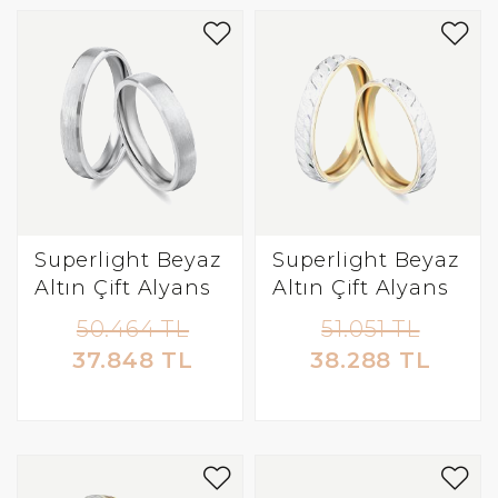
Superlight Beyaz
Superlight Beyaz
Altın Çift Alyans
Altın Çift Alyans
50.464 TL
51.051 TL
37.848 TL
38.288 TL