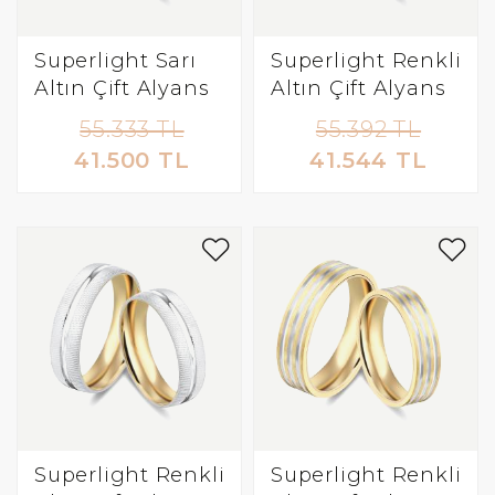
Superlight Sarı
Superlight Renkli
Altın Çift Alyans
Altın Çift Alyans
55.333 TL
55.392 TL
41.500 TL
41.544 TL
Superlight Renkli
Superlight Renkli