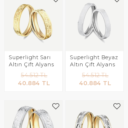
Superlight Sarı
Superlight Beyaz
Altın Çift Alyans
Altın Çift Alyans
54.512 TL
54.512 TL
40.884 TL
40.884 TL