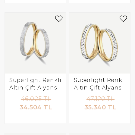
Superlight Renkli
Superlight Renkli
Altın Çift Alyans
Altın Çift Alyans
46.005 TL
47.120 TL
34.504 TL
35.340 TL