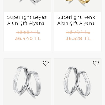
Superlight Beyaz
Superlight Renkli
Altın Çift Alyans
Altın Çift Alyans
48.587 TL
48.704 TL
36.440 TL
36.528 TL