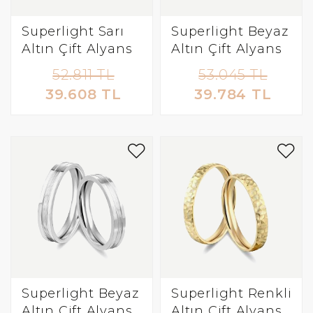
Superlight Sarı
Superlight Beyaz
Altın Çift Alyans
Altın Çift Alyans
52.811 TL
53.045 TL
39.608 TL
39.784 TL
Superlight Beyaz
Superlight Renkli
Altın Çift Alyans
Altın Çift Alyans