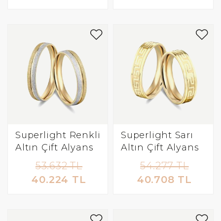
Superlight Renkli
Superlight Sarı
Altın Çift Alyans
Altın Çift Alyans
53.632 TL
54.277 TL
40.224 TL
40.708 TL