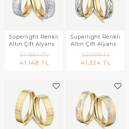
Superlight Renkli
Superlight Renkli
Altın Çift Alyans
Altın Çift Alyans
54.864 TL
55.099 TL
41.148 TL
41.324 TL