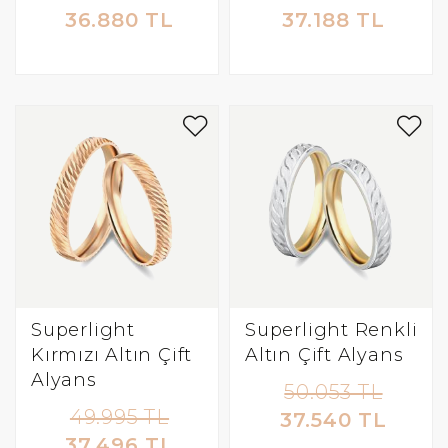
36.880 TL
37.188 TL
Superlight
Superlight Renkli
Kırmızı Altın Çift
Altın Çift Alyans
Alyans
50.053 TL
49.995 TL
37.540 TL
37.496 TL