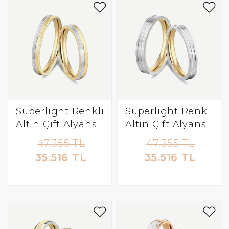
Superlight Renkli
Superlight Renkli
Altın Çift Alyans
Altın Çift Alyans
47.355 TL
47.355 TL
35.516 TL
35.516 TL