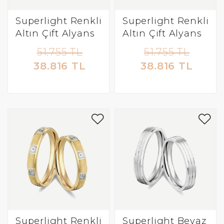
Superlight Renkli
Superlight Renkli
Altın Çift Alyans
Altın Çift Alyans
51.755 TL
51.755 TL
38.816 TL
38.816 TL
Superlight Renkli
Superlight Beyaz