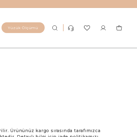
Yüzük Ölçümü
r Yüzük
 Yüzük
Altın (8)
tur Yüzük
Altın (14)
üzük
Gümüş Kaplama (925)
üzük
Titanyum
 Yüzük
Zirkonyum
rilir. Ürününüz kargo sırasında tarafımızca
ktedir. Detaylı bilgi için iade politikamızı