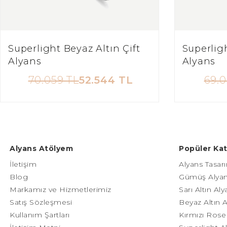
Superlight Beyaz Altın Çift
Superligh
Alyans
Alyans
70.059 TL
52.544 TL
69.0
Alyans Atölyem
Popüler Kat
İletişim
Alyans Tasarı
Blog
Gümüş Alyan
Markamız ve Hizmetlerimiz
Sarı Altın Al
Satış Sözleşmesi
Beyaz Altın 
Kullanım Şartları
Kırmızı Rose 