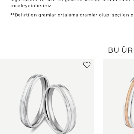
Slim
inceleyebilirsiniz.
Supe
**Belirtilen gramlar ortalama gramlar olup, şeçilen 
Tit
Zir
BU ÜR