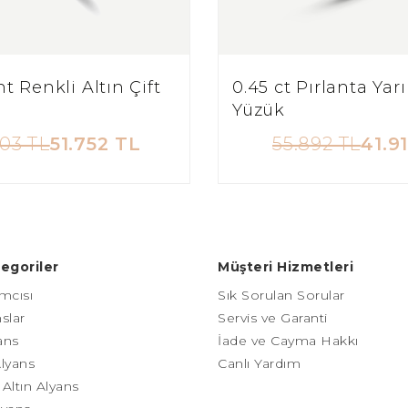
t Renkli Altın Çift
0.45 ct Pırlanta Yar
Yüzük
03 TL
51.752 TL
55.892 TL
41.9
egoriler
Müşteri Hizmetleri
mcısı
Sık Sorulan Sorular
slar
Servis ve Garanti
yans
İade ve Cayma Hakkı
Alyans
Canlı Yardım
Altın Alyans