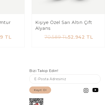
ımtur
Kişiye Özel Sarı Altın Çift
Alyans
19 TL
70.589 TL
52.942 TL
Bizi Takip Edin!
Kayıt Ol