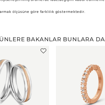
 Alyanslar
rlight Alyans
parmak ölçüsüne göre farklılık göstermektedir.
anyum Alyanslar
konyum Alyanslar
ÜNLERE BAKANLAR BUNLARA DA