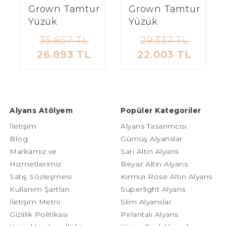
Grown Tamtur
Grown Tamtur
Yüzük
Yüzük
35.857 TL
29.337 TL
26.893 TL
22.003 TL
Alyans Atölyem
Popüler Kategoriler
İletişim
Alyans Tasarımcısı
Blog
Gümüş Alyanslar
Markamız ve
Sarı Altın Alyans
Hizmetlerimiz
Beyaz Altın Alyans
Satış Sözleşmesi
Kırmızı Rose Altın Alyans
Kullanım Şartları
Superlight Alyans
İletişim Metni
Slim Alyanslar
Gizlilik Politikası
Pırlantalı Alyans