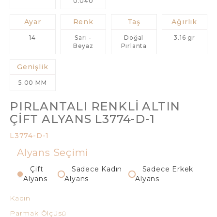
0.040
Ayar
Renk
Taş
Ağırlık
14
Sarı -
Doğal
3.16 gr
Beyaz
Pırlanta
Genişlik
5.00 MM
PIRLANTALI RENKLI ALTIN
ÇIFT ALYANS L3774-D-1
L3774-D-1
Alyans Seçimi
Çift
Sadece Kadın
Sadece Erkek
Alyans
Alyans
Alyans
Kadın
Parmak Ölçüsü