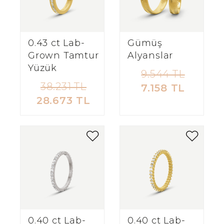
0.43 ct Lab-
Gümüş
Grown Tamtur
Alyanslar
Yüzük
9.544 TL
38.231 TL
7.158 TL
28.673 TL
0.40 ct Lab-
0.40 ct Lab-