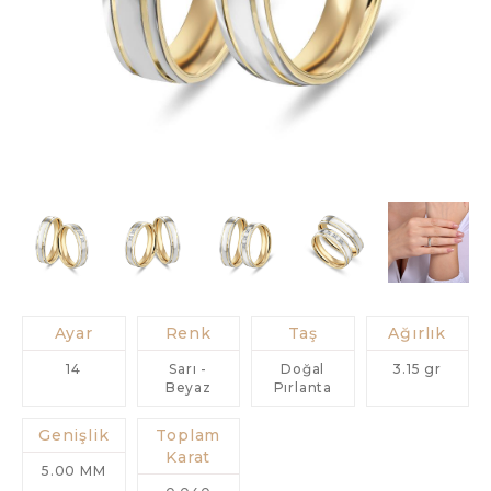
Ayar
Renk
Taş
Ağırlık
14
Sarı -
Doğal
3.15 gr
Beyaz
Pırlanta
Genişlik
Toplam
Karat
5.00 MM