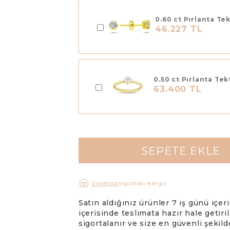
 Alyanslar
rlight Alyans
0.60 ct Pırlanta Te
46.227 TL
anyum Alyanslar
konyum Alyanslar
0.50 ct Pırlanta Te
63.400 TL
SEPETE EKLE
Ücretsiz
sigortalı kargo
Satın aldığınız ürünler 7 iş günü iç
içerisinde teslimata hazır hale getiril
sigortalanır ve size en güvenli şekilde 