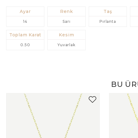
Ayar
Renk
Taş
14
Sarı
Pırlanta
Toplam Karat
Kesim
0.50
Yuvarlak
BU ÜR