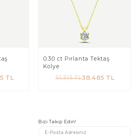
taş
0.30 ct Pırlanta Tektaş
Kolye
5 TL
51.313 TL
38.485 TL
Bizi Takip Edin!