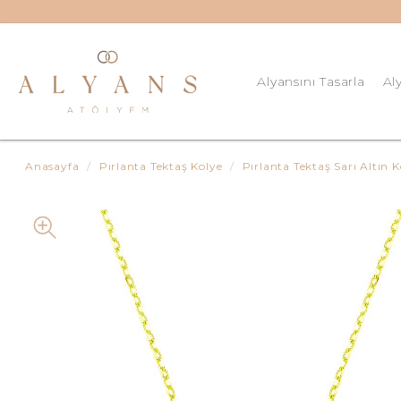
Alyansını Tasarla
Al
8 Ay
Anasayfa
Pırlanta Tektaş Kolye
Pırlanta Tektaş Sarı Altın K
Güm
Kişi
Kiş
Kiş
Kiş
Klas
Klas
Klas
Pırl