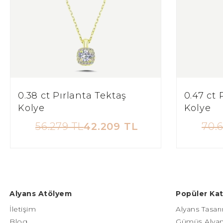
0.38 ct Pırlanta Tektaş
0.47 ct 
Kolye
Kolye
56.279 TL
42.209 TL
70.
Alyans Atölyem
Popüler Kat
İletişim
Alyans Tasarı
Blog
Gümüş Alyan