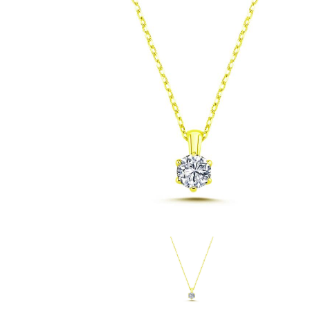
Slim
Supe
Tit
Zir