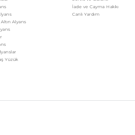
yans
İade ve Cayma Hakkı
Alyans
Canlı Yardım
Altın Alyans
lyans
r
ans
lyanslar
taş Yüzük