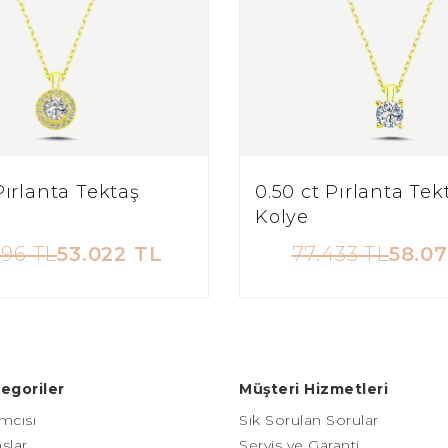
Pırlanta Tektaş
0.50 ct Pırlanta Tek
Kolye
696 TL
53.022 TL
77.433 TL
58.07
egoriler
Müşteri Hizmetleri
mcısı
Sık Sorulan Sorular
slar
Servis ve Garanti