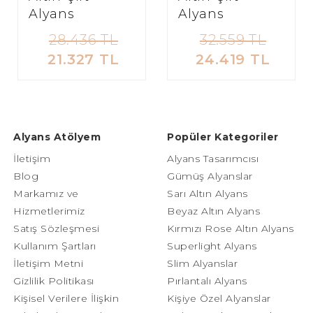
Alyans
Alyans
28.436 TL
32.559 TL
21.327 TL
24.419 TL
Alyans Atölyem
Popüler Kategoriler
İletişim
Alyans Tasarımcısı
Blog
Gümüş Alyanslar
Markamız ve
Sarı Altın Alyans
Hizmetlerimiz
Beyaz Altın Alyans
Satış Sözleşmesi
Kırmızı Rose Altın Alyans
Kullanım Şartları
Superlight Alyans
İletişim Metni
Slim Alyanslar
Gizlilik Politikası
Pırlantalı Alyans
Kişisel Verilere İlişkin
Kişiye Özel Alyanslar