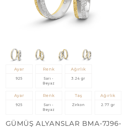
Ayar
Renk
Ağırlık
925
Sarı -
3.24 gr
Beyaz
Ayar
Renk
Taş
Ağırlık
925
Sarı -
Zirkon
2.77 gr
Beyaz
GÜMÜŞ ALYANSLAR BMA-7J96-