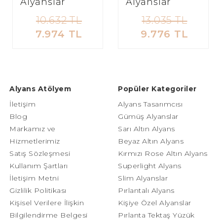
Alyanslar
Alyanslar
10.632 TL
13.035 TL
7.974 TL
9.776 TL
Alyans Atölyem
Popüler Kategoriler
İletişim
Alyans Tasarımcısı
Blog
Gümüş Alyanslar
Markamız ve
Sarı Altın Alyans
Hizmetlerimiz
Beyaz Altın Alyans
Satış Sözleşmesi
Kırmızı Rose Altın Alyans
Kullanım Şartları
Superlight Alyans
İletişim Metni
Slim Alyanslar
Gizlilik Politikası
Pırlantalı Alyans
Kişisel Verilere İlişkin
Kişiye Özel Alyanslar
Bilgilendirme Belgesi
Pırlanta Tektaş Yüzük