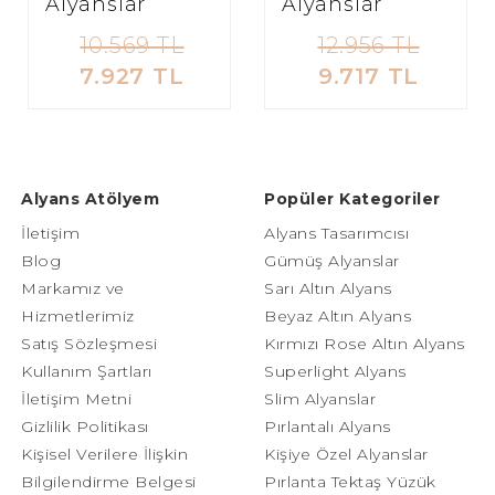
Alyanslar
Alyanslar
10.569 TL
12.956 TL
7.927 TL
9.717 TL
Alyans Atölyem
Popüler Kategoriler
İletişim
Alyans Tasarımcısı
Blog
Gümüş Alyanslar
Markamız ve
Sarı Altın Alyans
Hizmetlerimiz
Beyaz Altın Alyans
Satış Sözleşmesi
Kırmızı Rose Altın Alyans
Kullanım Şartları
Superlight Alyans
İletişim Metni
Slim Alyanslar
Gizlilik Politikası
Pırlantalı Alyans
Kişisel Verilere İlişkin
Kişiye Özel Alyanslar
Bilgilendirme Belgesi
Pırlanta Tektaş Yüzük