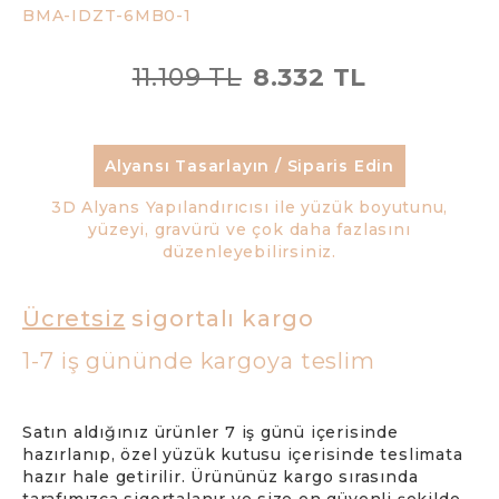
BMA-IDZT-6MB0-1
11.109 TL
8.332 TL
Alyansı Tasarlayın / Siparis Edin
3D Alyans Yapılandırıcısı ile yüzük boyutunu,
yüzeyi, gravürü ve çok daha fazlasını
düzenleyebilirsiniz.
Ücretsiz
sigortalı kargo
1-7 iş gününde kargoya teslim
Satın aldığınız ürünler 7 iş günü içerisinde
hazırlanıp, özel yüzük kutusu içerisinde teslimata
hazır hale getirilir. Ürününüz kargo sırasında
tarafımızca sigortalanır ve size en güvenli şekilde