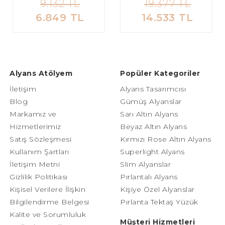
9.132 TL
19.377 TL
6.849 TL
14.533 TL
Alyans Atölyem
Popüler Kategoriler
İletişim
Alyans Tasarımcısı
Blog
Gümüş Alyanslar
Markamız ve
Sarı Altın Alyans
Hizmetlerimiz
Beyaz Altın Alyans
Satış Sözleşmesi
Kırmızı Rose Altın Alyans
Kullanım Şartları
Superlight Alyans
İletişim Metni
Slim Alyanslar
Gizlilik Politikası
Pırlantalı Alyans
Kişisel Verilere İlişkin
Kişiye Özel Alyanslar
Bilgilendirme Belgesi
Pırlanta Tektaş Yüzük
Kalite ve Sorumluluk
Müşteri Hizmetleri