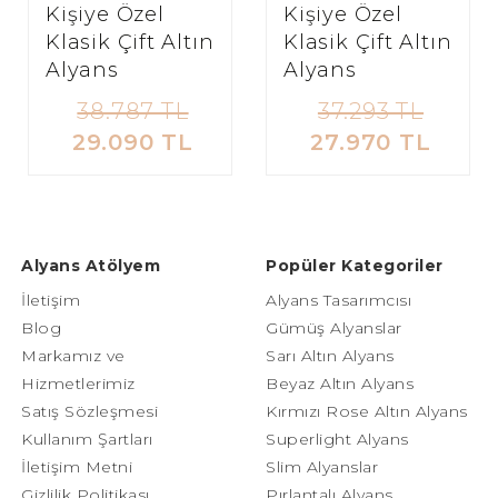
Kişiye Özel
Kişiye Özel
Klasik Çift Altın
Klasik Çift Altın
Alyans
Alyans
38.787 TL
37.293 TL
29.090 TL
27.970 TL
Alyans Atölyem
Popüler Kategoriler
İletişim
Alyans Tasarımcısı
Blog
Gümüş Alyanslar
Markamız ve
Sarı Altın Alyans
Hizmetlerimiz
Beyaz Altın Alyans
Satış Sözleşmesi
Kırmızı Rose Altın Alyans
Kullanım Şartları
Superlight Alyans
İletişim Metni
Slim Alyanslar
Gizlilik Politikası
Pırlantalı Alyans