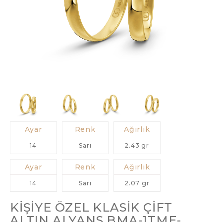
Ayar
Renk
Ağırlık
14
Sarı
2.43 gr
Ayar
Renk
Ağırlık
14
Sarı
2.07 gr
KIŞIYE ÖZEL KLASIK ÇIFT
ALTIN ALYANS BMA-1TME-