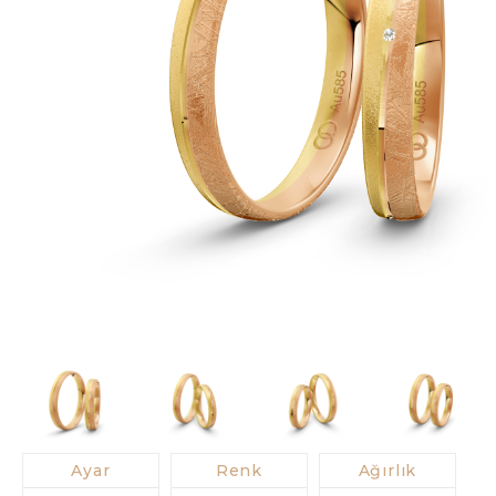
Slim
Supe
Tit
Zir
Ayar
Renk
Ağırlık