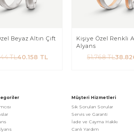
zel Beyaz Altın Çift
Kişiye Özel Renkli A
Alyans
544 TL
40.158 TL
51.768 TL
38.82
egoriler
Müşteri Hizmetleri
mcısı
Sık Sorulan Sorular
slar
Servis ve Garanti
yans
İade ve Cayma Hakkı
Alyans
Canlı Yardım