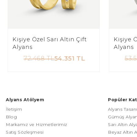
Kişiye Özel Sarı Altın Çift
Kişiye Ö
Alyans
Alyans
72.468 TL
54.351 TL
53.
Alyans Atölyem
Popüler Kat
İletişim
Alyans Tasarı
Blog
Gümüş Alyan
Markamız ve Hizmetlerimiz
Sarı Altın Al
Satış Sözleşmesi
Beyaz Altın 