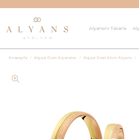
Alyansını Tasarla
Al
8 Ay
Anasayfa
Kişiye Özel Alyanslar
Kişiye Özel Altın Alyans
Güm
Kişi
Kiş
Kiş
Kiş
Klas
Klas
Klas
Pırl