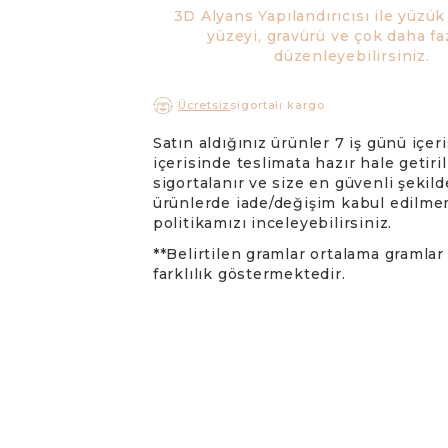
 Alyanslar
3D Alyans Yapılandırıcısı ile yüzü
rlight Alyans
yüzeyi, gravürü ve çok daha fa
düzenleyebilirsiniz.
anyum Alyanslar
konyum Alyanslar
Ücretsiz
sigortalı kargo
Satın aldığınız ürünler 7 iş günü iç
içerisinde teslimata hazır hale getiril
sigortalanır ve size en güvenli şekilde 
ürünlerde iade/değişim kabul edilme
politikamızı inceleyebilirsiniz.
**Belirtilen gramlar ortalama gramla
farklılık göstermektedir.