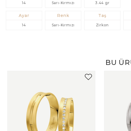
14
Sarı-Kırmızı
3.44 gr
Ayar
Renk
Taş
14
Sarı-Kırmızı
Zirkon
BU ÜR