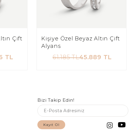
ltın Çift
Kişiye Özel Beyaz Altın Çift
Alyans
6 TL
61.185 TL
45.889 TL
Bizi Takip Edin!
Kayıt Ol