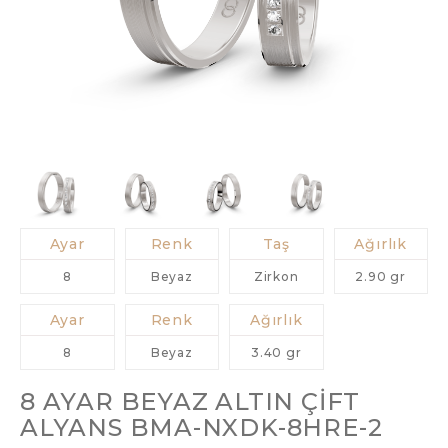
Ayar
Renk
Taş
Ağırlık
8
Beyaz
Zirkon
2.90 gr
Ayar
Renk
Ağırlık
8
Beyaz
3.40 gr
8 AYAR BEYAZ ALTIN ÇIFT
ALYANS BMA-NXDK-8HRE-2