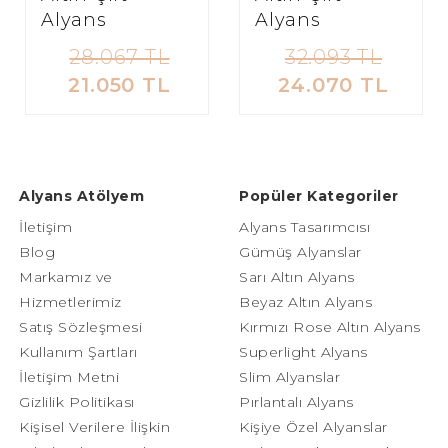
Alyans
Alyans
28.067 TL
32.093 TL
21.050 TL
24.070 TL
Alyans Atölyem
Popüler Kategoriler
İletişim
Alyans Tasarımcısı
Blog
Gümüş Alyanslar
Markamız ve
Sarı Altın Alyans
Hizmetlerimiz
Beyaz Altın Alyans
Satış Sözleşmesi
Kırmızı Rose Altın Alyans
Kullanım Şartları
Superlight Alyans
İletişim Metni
Slim Alyanslar
Gizlilik Politikası
Pırlantalı Alyans
Kişisel Verilere İlişkin
Kişiye Özel Alyanslar