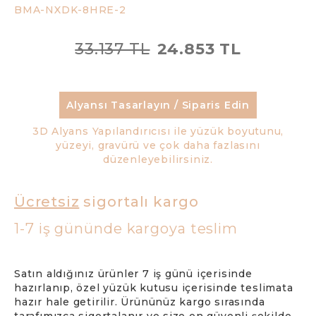
BMA-NXDK-8HRE-2
33.137 TL
24.853 TL
Alyansı Tasarlayın / Siparis Edin
3D Alyans Yapılandırıcısı ile yüzük boyutunu,
yüzeyi, gravürü ve çok daha fazlasını
düzenleyebilirsiniz.
Ücretsiz
sigortalı kargo
1-7 iş gününde kargoya teslim
Satın aldığınız ürünler 7 iş günü içerisinde
hazırlanıp, özel yüzük kutusu içerisinde teslimata
hazır hale getirilir. Ürününüz kargo sırasında
tarafımızca sigortalanır ve size en güvenli şekilde