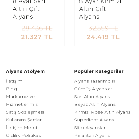
8 Ayar Sarı
8 Ayar Kırmızı
Altın Çift
Altın Çift
Alyans
Alyans
28.436 TL
32.559 TL
21.327 TL
24.419 TL
Alyans Atölyem
Popüler Kategoriler
İletişim
Alyans Tasarımcısı
Blog
Gümüş Alyanslar
Markamız ve
Sarı Altın Alyans
Hizmetlerimiz
Beyaz Altın Alyans
Satış Sözleşmesi
Kırmızı Rose Altın Alyans
Kullanım Şartları
Superlight Alyans
İletişim Metni
Slim Alyanslar
Gizlilik Politikası
Pırlantalı Alyans