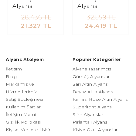
Alyans
Alyans
28.436 TL
32.559 TL
21.327 TL
24.419 TL
Alyans Atölyem
Popüler Kategoriler
İletişim
Alyans Tasarımcısı
Blog
Gümüş Alyanslar
Markamız ve
Sarı Altın Alyans
Hizmetlerimiz
Beyaz Altın Alyans
Satış Sözleşmesi
Kırmızı Rose Altın Alyans
Kullanım Şartları
Superlight Alyans
İletişim Metni
Slim Alyanslar
Gizlilik Politikası
Pırlantalı Alyans
Kişisel Verilere İlişkin
Kişiye Özel Alyanslar