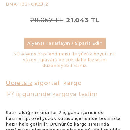
BMA-T33I-OKZJ-2
28.057 TL
21.043 TL
Alyansı Tasarlayın / Siparis Edin
3D Alyans Yapılandırıcısı ile yüzük boyutunu,
yüzeyi, gravürü ve çok daha fazlasını
düzenleyebilirsiniz.
Ücretsiz
sigortalı kargo
1-7 iş gününde kargoya teslim
Satın aldığınız ürünler 7 iş günü içerisinde
hazırlanıp, özel yüzük kutusu içerisinde teslimata
hazır hale getirilir. Ürününüz kargo sırasında
tarafımızca sigortalanır ve size en güvenli şekilde