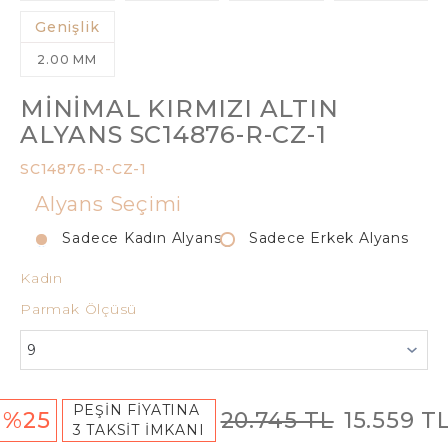
Genişlik
2.00 MM
MINIMAL KIRMIZI ALTIN
ALYANS SC14876-R-CZ-1
SC14876-R-CZ-1
Alyans Seçimi
Sadece Kadın Alyans
Sadece Erkek Alyans
Kadın
Parmak Ölçüsü
PEŞİN FİYATINA
%25
20.745 TL
15.559 T
3 TAKSİT İMKANI