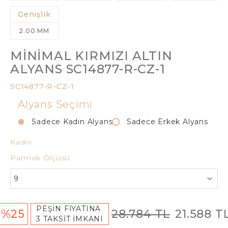
Genişlik
2.00 MM
MINIMAL KIRMIZI ALTIN
ALYANS SC14877-R-CZ-1
SC14877-R-CZ-1
Alyans Seçimi
Sadece Kadın Alyans
Sadece Erkek Alyans
Kadın
Parmak Ölçüsü
PEŞİN FİYATINA
%25
28.784 TL
21.588 T
3 TAKSİT İMKANI